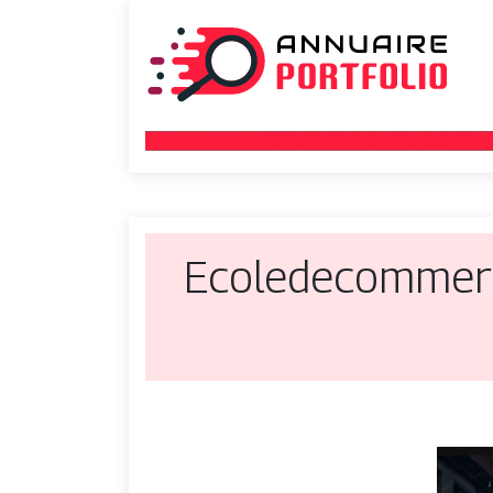
Ecolede­com­mer