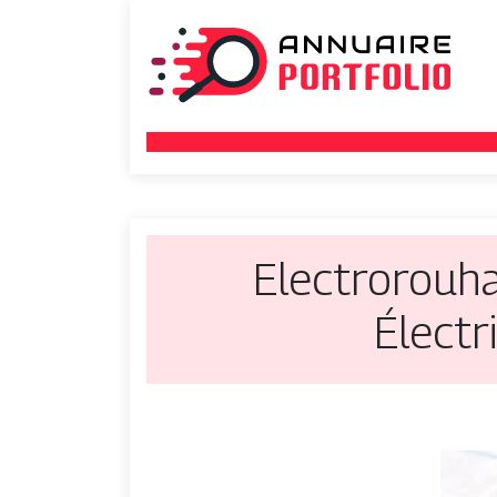
Electrorou­h
Électr