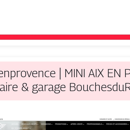
xenpro­ven­ce | MINI AIX E
nai­re & garage Bouchesd