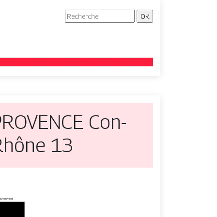
N PROVENCE Con­
uRhône 13