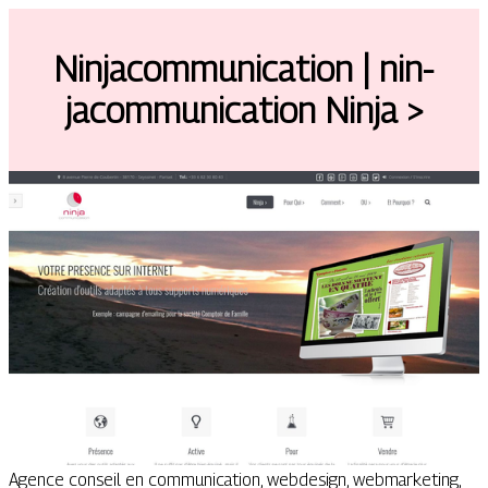
Nin­jacom­munica­tion | nin­
jacom­munica­tion Ninja >
Agence conseil en communication, webdesign, webmarketing,